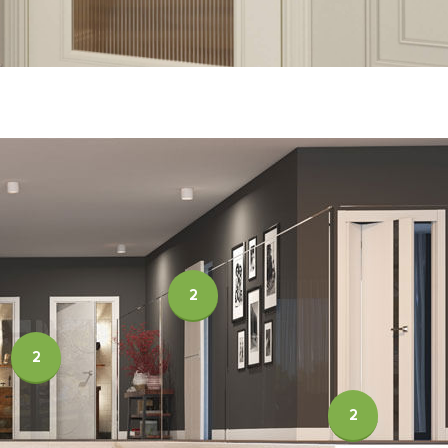
2
2
2