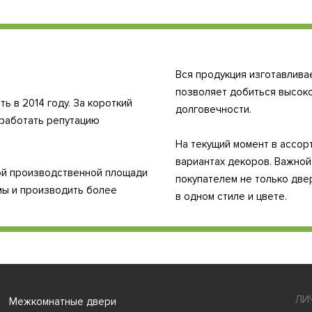
!
Вся продукция изготавлива
позволяет добиться высоко
 в 2014 году. За короткий
долговечности.
аработать репутацию
На текущий момент в ассор
вариантах декоров. Важно
ой производственной площади
покупателем не только две
емы и производить более
в одном стиле и цвете.
ЛИ
Межкомнатные двери